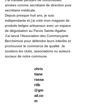
J’ai travaillé pendant de nombreuses 
années comme secrétaire de direction puis 
secrétaire médicale.
Depuis presque huit ans, je suis 
indépendante et j’ai créé mon magasin de 
produits belges artisanaux avec un espace 
de dégustation au Parvis Sainte-Agathe.
J'ai lancé l'Association des Commerçants 
Berchemois pour défendre leurs intérêts et 
promouvoir le commerce de qualité. Je 
soutiens les clubs, associations ou acteurs 
sociaux de notre commune.
chris
tiane
rassa
rtlb
@gm
ail.co
m