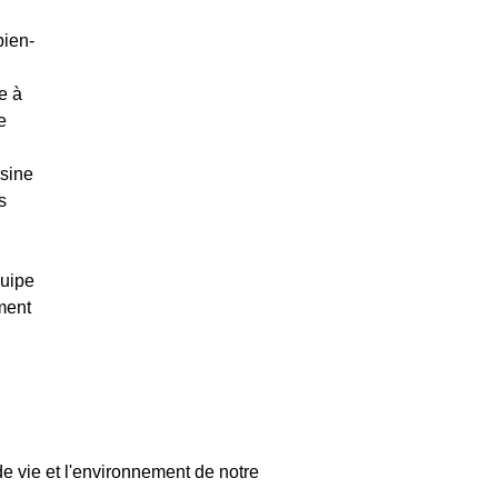
bien-
e à 
e 
 
sine 
s 
 
quipe 
ment 
de vie et l'environnement de notre 